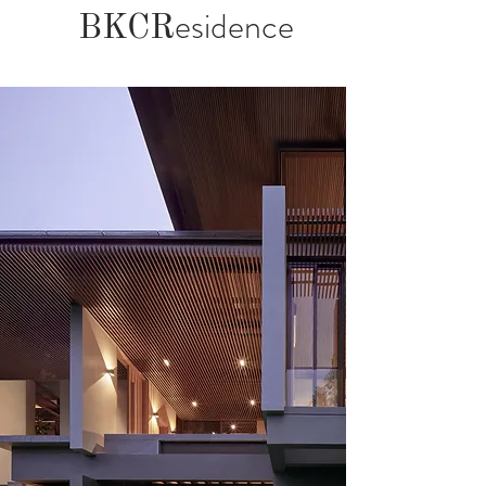
esidence
BKC
R